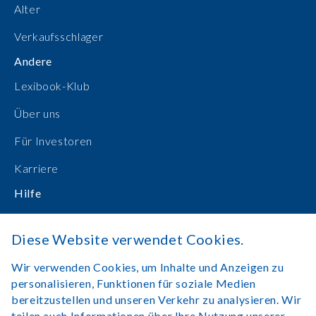
Alter
Verkaufsschlager
Andere
Lexibook-Klub
Über uns
Für Investoren
Karriere
Hilfe
Bedienungsanleitungen
Diese Website verwendet Cookies.
Online einkaufen
Wir verwenden Cookies, um Inhalte und Anzeigen zu
Kontakt
personalisieren, Funktionen für soziale Medien
bereitzustellen und unseren Verkehr zu analysieren. Wir
Anmelden
teilen auch Informationen über Ihre Nutzung unserer