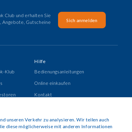
k Club und erhalten Sie
Sich anmelden
e, Angebote, Gutscheine
Hilfe
ok-Klub
Bedienungsanleitungen
ns
Online einkaufen
estoren
Kontakt
e
Anmelden
nd unseren Verkehr zu analysieren. Wir teilen auch
die diese möglicherweise mit anderen Informationen