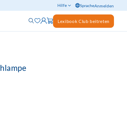
Hilfe
Sprache
Anmelden
Lexibook Club beitreten
chlampe