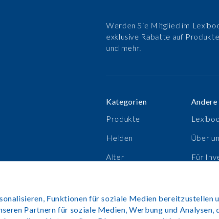
Werden Sie Mitglied im Lexiboo
exklusive Rabatte auf Produkt
und mehr.
Kategorien
Andere
Produkte
Lexibo
Helden
Über u
Alter
Für Inv
Verkaufsschlager
Karrier
nalisieren, Funktionen für soziale Medien bereitzustellen u
nseren Partnern für soziale Medien, Werbung und Analysen, 