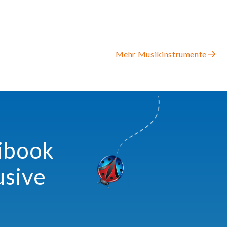
Mehr Musikinstrumente
xibook
usive