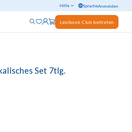
Hilfe
Sprache
Anmelden
Lexibook Club beitreten
lisches Set 7tlg.