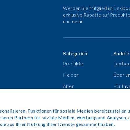
Werden Sie Mitglied im Lexiboo
exklusive Rabatte auf Produkt
und mehr.
Kategorien
Andere
Produkte
Lexibo
Helden
Über u
Alter
Für Inv
Verkaufsschlager
Karrier
nalisieren, Funktionen für soziale Medien bereitzustellen u
nseren Partnern für soziale Medien, Werbung und Analysen, 
e sie aus Ihrer Nutzung ihrer Dienste gesammelt haben.