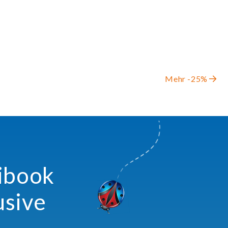
Mehr -25%
xibook
usive