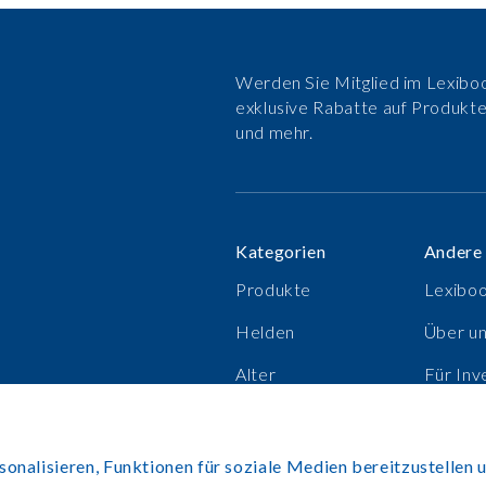
Werden Sie Mitglied im Lexiboo
exklusive Rabatte auf Produkt
und mehr.
Kategorien
Andere
Produkte
Lexibo
Helden
Über u
Alter
Für Inv
Verkaufsschlager
Karrier
nalisieren, Funktionen für soziale Medien bereitzustellen u