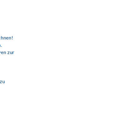
chnen!
.
ven zur
 zu