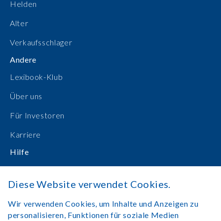
Helden
Alter
Verkaufsschlager
Andere
Lexibook-Klub
Über uns
Für Investoren
Karriere
Hilfe
Bedienungsanleitungen
Diese Website verwendet Cookies.
Online einkaufen
Wir verwenden Cookies, um Inhalte und Anzeigen zu
Kontakt
personalisieren, Funktionen für soziale Medien