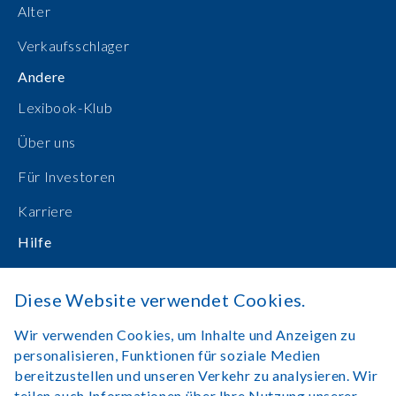
Alter
Verkaufsschlager
Andere
Lexibook-Klub
Über uns
Für Investoren
Karriere
Hilfe
Bedienungsanleitungen
Diese Website verwendet Cookies.
Online einkaufen
Wir verwenden Cookies, um Inhalte und Anzeigen zu
Kontakt
personalisieren, Funktionen für soziale Medien
bereitzustellen und unseren Verkehr zu analysieren. Wir
Anmelden
teilen auch Informationen über Ihre Nutzung unserer