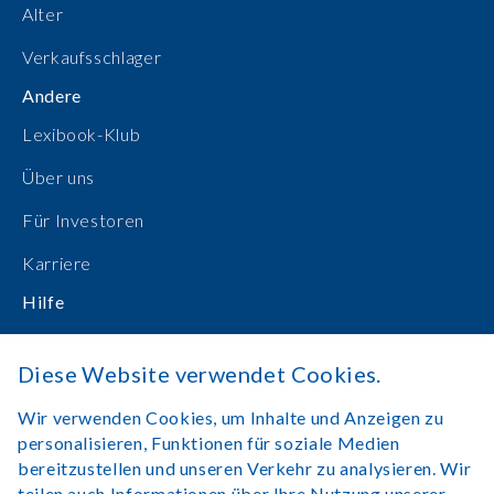
Alter
Verkaufsschlager
Andere
Lexibook-Klub
Über uns
Für Investoren
Karriere
Hilfe
Bedienungsanleitungen
Diese Website verwendet Cookies.
Online einkaufen
Wir verwenden Cookies, um Inhalte und Anzeigen zu
Kontakt
personalisieren, Funktionen für soziale Medien
bereitzustellen und unseren Verkehr zu analysieren. Wir
Anmelden
teilen auch Informationen über Ihre Nutzung unserer