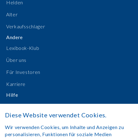
Helden
Alter
Verkaufsschlager
Andere
Lexibook-Klub
Über uns
Für Investoren
Karriere
Hilfe
Bedienungsanleitungen
Diese Website verwendet Cookies.
Online einkaufen
Wir verwenden Cookies, um Inhalte und Anzeigen zu
Kontakt
personalisieren, Funktionen für soziale Medien